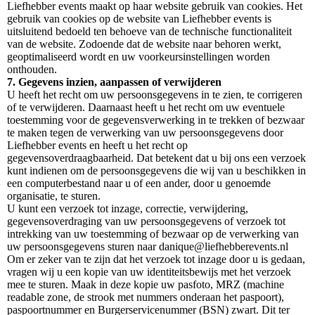
Liefhebber events maakt op haar website gebruik van cookies. Het
gebruik van cookies op de website van Liefhebber events is
uitsluitend bedoeld ten behoeve van de technische functionaliteit
van de website. Zodoende dat de website naar behoren werkt,
geoptimaliseerd wordt en uw voorkeursinstellingen worden
onthouden.
7. Gegevens inzien, aanpassen of verwijderen
U heeft het recht om uw persoonsgegevens in te zien, te corrigeren
of te verwijderen. Daarnaast heeft u het recht om uw eventuele
toestemming voor de gegevensverwerking in te trekken of bezwaar
te maken tegen de verwerking van uw persoonsgegevens door
Liefhebber events en heeft u het recht op
gegevensoverdraagbaarheid. Dat betekent dat u bij ons een verzoek
kunt indienen om de persoonsgegevens die wij van u beschikken in
een computerbestand naar u of een ander, door u genoemde
organisatie, te sturen.
U kunt een verzoek tot inzage, correctie, verwijdering,
gegevensoverdraging van uw persoonsgegevens of verzoek tot
intrekking van uw toestemming of bezwaar op de verwerking van
uw persoonsgegevens sturen naar danique@liefhebberevents.nl
Om er zeker van te zijn dat het verzoek tot inzage door u is gedaan,
vragen wij u een kopie van uw identiteitsbewijs met het verzoek
mee te sturen. Maak in deze kopie uw pasfoto, MRZ (machine
readable zone, de strook met nummers onderaan het paspoort),
paspoortnummer en Burgerservicenummer (BSN) zwart. Dit ter