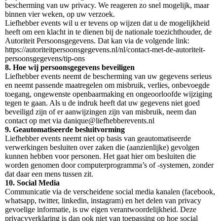
bescherming van uw privacy. We reageren zo snel mogelijk, maar
binnen vier weken, op uw verzoek.
Liefhebber events wil u er tevens op wijzen dat u de mogelijkheid
heeft om een klacht in te dienen bij de nationale toezichthouder, de
Autoriteit Persoonsgegevens. Dat kan via de volgende link:
https://autoriteitpersoonsgegevens.nl/nl/contact-met-de-autoriteit-
persoonsgegevens/tip-ons
8. Hoe wij persoonsgegevens beveiligen
Liefhebber events neemt de bescherming van uw gegevens serieus
en neemt passende maatregelen om misbruik, verlies, onbevoegde
toegang, ongewenste openbaarmaking en ongeoorloofde wijziging
tegen te gaan. Als u de indruk heeft dat uw gegevens niet goed
beveiligd zijn of er aanwijzingen zijn van misbruik, neem dan
contact op met via danique@liefhebberevents.nl
9. Geautomatiseerde besluitvorming
Liefhebber events neemt niet op basis van geautomatiseerde
verwerkingen besluiten over zaken die (aanzienlijke) gevolgen
kunnen hebben voor personen. Het gaat hier om besluiten die
worden genomen door computerprogramma’s of -systemen, zonder
dat daar een mens tussen zit.
10. Social Media
Communicatie via de verscheidene social media kanalen (facebook,
whatsapp, twitter, linkedin, instagram) en het delen van privacy
gevoelige informatie, is uw eigen verantwoordelijkheid. Deze
privacyverklaring is dan ook niet van toepassing op hoe social